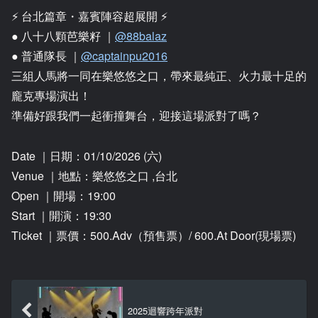
⚡️ 台北篇章・嘉賓陣容超展開 ⚡️
● 八十八顆芭樂籽 ｜
@88balaz
● 普通隊長 ｜
@captainpu2016
三組人馬將一同在樂悠悠之口，帶來最純正、火力最十足的
龐克專場演出！
準備好跟我們一起衝撞舞台，迎接這場派對了嗎？
Date ｜日期：01/10/2026 (六)
Venue ｜地點：樂悠悠之口 ,台北
Open ｜開場：19:00
Start ｜開演：19:30
Ticket ｜票價：500.Adv（預售票）/ 600.At Door(現場票)
2025迴響跨年派對